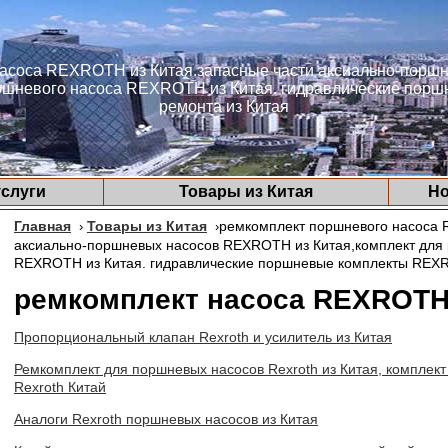
асоса REXROTH из Китая.запасные части аксиально-пор
оршневого насоса REXROTH из Китая. гидравлические по
ремонта из Китая
слуги
Товары из Китая
Но
Главная
Товары из Китая
ремкомплект поршневого насоса 
›
›
аксиально-поршневых насосов REXROTH из Китая,комплект для
REXROTH из Китая. гидравлические поршневые комплекты REXR
ремкомплект насоса REXROTH
Пропорциональный клапан Rexroth и усилитель из Китая
Ремкомплект для поршневых насосов Rexroth из Китая, комплек
Rexroth Китай
Аналоги Rexroth поршневых насосов из Китая