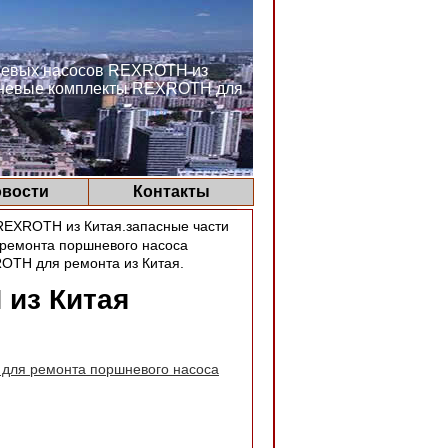
шневых насосов REXROTH из
ршневые комплекты REXROTH для
вости
Контакты
REXROTH из Китая.запасные части
 ремонта поршневого насоса
OTH для ремонта из Китая.
 из Китая
т для ремонта поршневого насоса