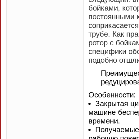
бойками, кото
постоянными 
соприкасается
трубе. Как пр
ротор с бойка
специфики обо
подобно отшл
Преимущес
редуциров
Особенности:
Закрытая ци
машине беспер
времени.
Получаемые 
рабочую пове