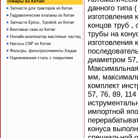
Товары из Китая:
данного типа 
Запчасти для тракторов из Китая
изготовления 
Гидравлические клапаны из Китая
Запчасти Epiroc, Sandvik из Китая
концов труб
,
Винтовые сваи из Китая
трубы на кону
Онлайн-анализатор масляных частиц
изготовления 
Насосы CNP из Китая
последовател
Фильтры, фильтроэлементы Хюдак
Оцинкованная сталь с покрытием
диаметром 57,
Максимальная
мм, максималь
комплект инст
57, 76, 89, 11
иструментальн
импортной япо
перерабатыват
конуса выполн
специальной о