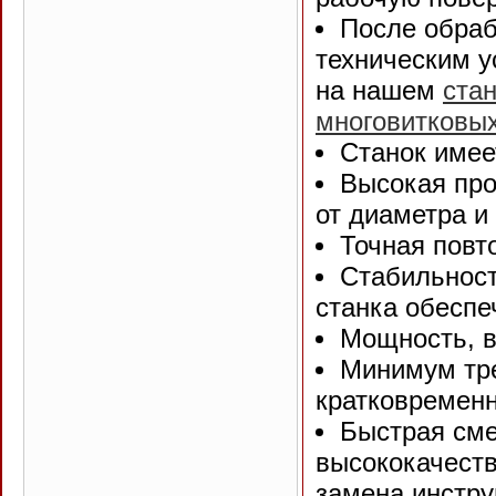
После обраб
техническим 
на нашем
ста
многовитковых
Станок имее
Высокая про
от диаметра и
Точная повт
Стабильност
станка обеспе
Мощность, 
Минимум тре
кратковременн
Быстрая сме
высококачест
замена инстру