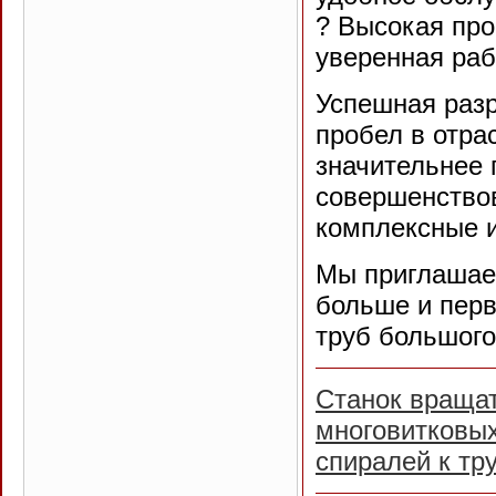
? Высокая про
уверенная ра
Успешная разр
пробел в отра
значительнее
совершенствов
комплексные и
Мы приглашаем
больше и пер
труб большого
Станок вращат
многовитковых
спиралей к тру