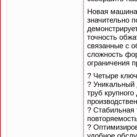
Новая машина
значительно 
демонстрирует
точность обжа
связанные с о
сложность фор
ограничения п
? Четыре клю
? Уникальный 
труб крупного
производстве
? Стабильная
повторяемост
? Оптимизиров
удобное обсл